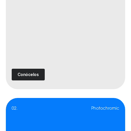
Conócelos
02.
Photochromic